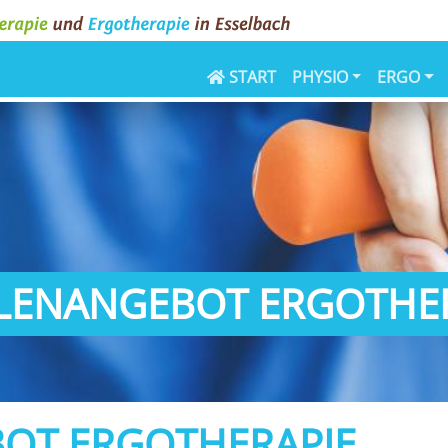
START
PHYSIO
ERGO
LENANGEBOT ERGOTHE
OT ERGOTHERAPIE