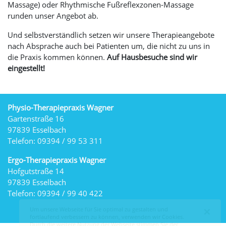
Massage) oder Rhythmische
Fußreflexzonen-Massage
runden unser Angebot ab.
Und selbstverständlich setzen wir unsere Therapieangebote
nach Absprache auch bei Patienten um, die nicht zu uns in
die Praxis kommen können.
Auf Hausbesuche sind wir
eingestellt!
Physio-Therapiepraxis Wagner
Gartenstraße 16
97839 Esselbach
Telefon: 09394 / 99 53 311
Ergo-Therapiepraxis Wagner
Hofgutstraße 14
97839 Esselbach
Telefon: 09394 / 99 40 422
×
Um unsere Webseite für Sie optimal zu gestalten und
fortlaufend verbessern zu können, verwenden wir Cookies.
Durch die weitere Nutzung der Webseite stimmen Sie der