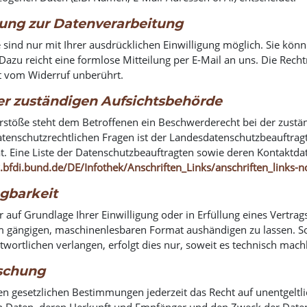
igung zur Datenverarbeitung
ind nur mit Ihrer ausdrücklichen Einwilligung möglich. Sie können
 Dazu reicht eine formlose Mitteilung per E-Mail an uns. Die Rec
bt vom Widerruf unberührt.
er zuständigen Aufsichtsbehörde
erstöße steht dem Betroffenen ein Beschwerderecht bei der zustä
atenschutzrechtlichen Fragen ist der Landesdatenschutzbeauftra
t. Eine Liste der Datenschutzbeauftragten sowie deren Kontaktd
bfdi.bund.de/DE/Infothek/Anschriften_Links/anschriften_links-
gbarkeit
r auf Grundlage Ihrer Einwilligung oder in Erfüllung eines Vertrag
em gängigen, maschinenlesbaren Format aushändigen zu lassen. So
wortlichen verlangen, erfolgt dies nur, soweit es technisch machb
öschung
n gesetzlichen Bestimmungen jederzeit das Recht auf unentgeltli
 Daten, deren Herkunft und Empfänger und den Zweck der Datenv