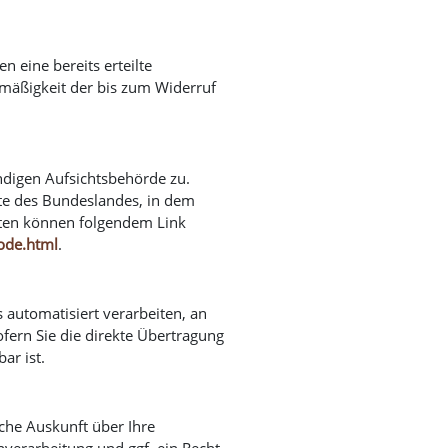
 eine bereits erteilte
htmäßigkeit der bis zum Widerruf
ndigen Aufsichtsbehörde zu.
gte des Bundeslandes, in dem
aten können folgendem Link
node.html
.
s automatisiert verarbeiten, an
fern Sie die direkte Übertragung
ar ist.
che Auskunft über Ihre
erarbeitung und ggf. ein Recht