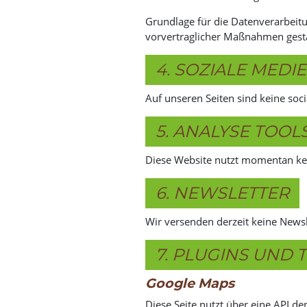
Grundlage für die Datenverarbeitun
vorvertraglicher Maßnahmen gesta
4. SOZIALE MEDI
Auf unseren Seiten sind keine soci
5. ANALYSE TOO
Diese Website nutzt momentan kei
6. NEWSLETTER
Wir versenden derzeit keine Newsl
7. PLUGINS UND 
Google Maps
Diese Seite nutzt über eine API d